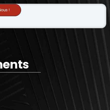
ous !
ments