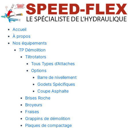
Aller
au
contenu
Accueil
À propos
Nos équipements
TP Démolition
Tiltrotators
Tous Types d’Attaches
Options
Barre de nivellement
Godets Spécifiques
Coupe Asphalte
Brises Roche
Broyeurs
Fraises
Grappins de démolition
Plaques de compactage